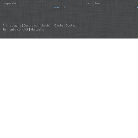
reparatii...
preturi foar...
mai mult...
mai
Prima pagina
|
Despre noi
|
Servicii
|
Oferte
|
Contact
|
Termeni si conditii
|
Harta site