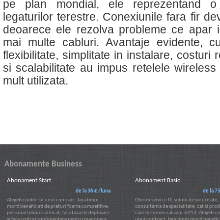
pe plan mondial, ele reprezentand o s
legaturilor terestre. Conexiunile fara fir de
deoarece ele rezolva probleme ce apar 
mai multe cabluri. Avantaje evidente, cu
flexibilitate, simplitate in instalare, costuri
si scalabilitate au impus retelele wireless
mult utilizata.
Abonamente Business
Abonament Start
Abonament Basic
de la 36 € /luna
de la 7
Alegeti confortul unui contract: fara timpi
Oferim servicii IT, solutii de securitate,
morti beneficiati de preturi foarte competitive;
consultanta de specialitate, cat si pro
personal tehnic calificat; fara taxa de deplasare
care le comercializam.&#13; Alegeti c
si fara costuri suplimentare pentru manopera
unui contract: fara timpi morti benefic