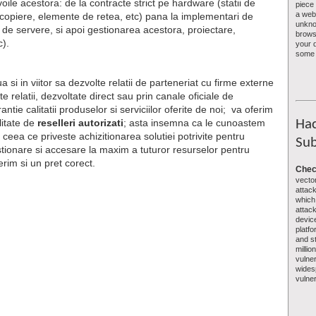
ile acestora: de la contracte strict pe hardware (statii de
piece 
a webs
 copiere, elemente de retea, etc) pana la implementari de
unkno
i de servere, si apoi gestionarea acestora, proiectare,
brows
c).
your 
some 
a si in viitor sa dezvolte relatii de parteneriat cu firme externe
 relatii, dezvoltate direct sau prin canale oficiale de
antie calitatii produselor si serviciilor oferite de noi; va oferim
litate de
reselleri autorizati
; asta insemna ca le cunoastem
Hac
 ceea ce priveste achizitionarea solutiei potrivite pentru
Sub
tionare si accesare la maxim a tuturor resurselor pentru
erim si un pret corect.
Chec
vecto
attack
which
attac
device
platf
and s
millio
vulne
wides
vulner