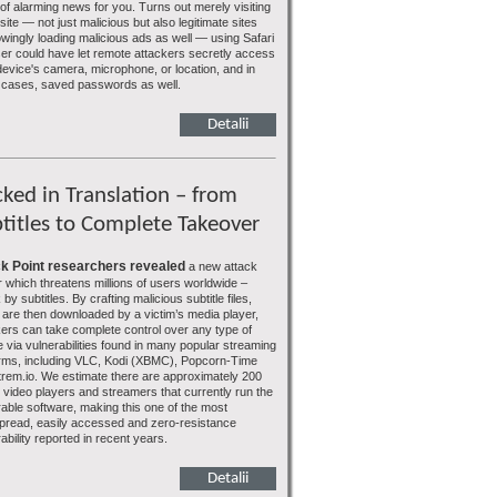
of alarming news for you. Turns out merely visiting
ite — not just malicious but also legitimate sites
wingly loading malicious ads as well — using Safari
er could have let remote attackers secretly access
device's camera, microphone, or location, and in
cases, saved passwords as well.
Detalii
ked in Translation – from
titles to Complete Takeover
k Point researchers revealed
a new attack
r which threatens millions of users worldwide –
 by subtitles. By crafting malicious subtitle files,
 are then downloaded by a victim’s media player,
kers can take complete control over any type of
 via vulnerabilities found in many popular streaming
orms, including VLC, Kodi (XBMC), Popcorn-Time
trem.io. We estimate there are approximately 200
n video players and streamers that currently run the
rable software, making this one of the most
pread, easily accessed and zero-resistance
ability reported in recent years.
Detalii