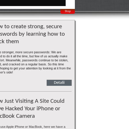
Stop
 to create strong, secure
swords by learning how to
ck them
e stronger, more secure passwords: We are
 to do it all the time, but few of us actually make
ffort. Meanwhile, passwords continue to be stolen,
, and cracked on a regular basis. So this time
hoping to get your attention by looking at it from the
er’s side!
Detalii
 Just Visiting A Site Could
e Hacked Your iPhone or
cBook Camera
u use Apple iPhone or MacBook, here we have a