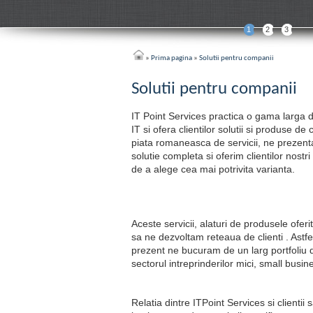
1
2
3
»
Prima pagina
»
Solutii pentru companii
Solutii pentru companii
IT Point Services practica o gama larga d
IT si ofera clientilor solutii si produse de 
piata romaneasca de servicii, ne prezen
solutie completa si oferim clientilor nostri 
de a alege cea mai potrivita varianta.
Aceste servicii, alaturi de produsele oferi
sa ne dezvoltam reteaua de clienti . Astfel
prezent ne bucuram de un larg portfoliu de
sectorul intreprinderilor mici, small busine
Relatia dintre ITPoint Services si clientii