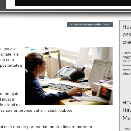
« Inapoi la pagina anterioara
How
pas
cra
e servicii
Creat
calitate. Pe
nagged
tam ca o
the e
posibilitatea
leaked
we’re 
attack
te, ne ajuta
 incat în
How
 clienti din
Hav
ss sau enterprise cat si institutii publice.
Ma
 sai este una de parteneriat, pentru fiecare partener
If yo