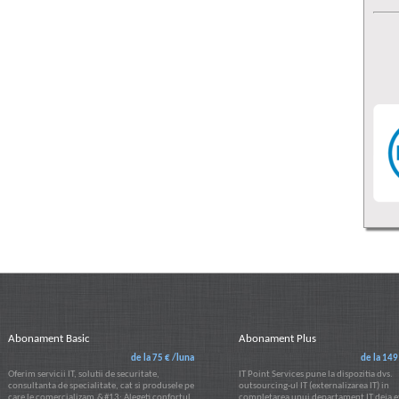
Abonament Basic
Abonament Plus
de la 75 € /luna
de la 149
Oferim servicii IT, solutii de securitate,
IT Point Services pune la dispozitia dvs.
consultanta de specialitate, cat si produsele pe
outsourcing-ul IT (externalizarea IT) in
care le comercializam.&#13; Alegeti confortul
completarea unui departament IT deja e