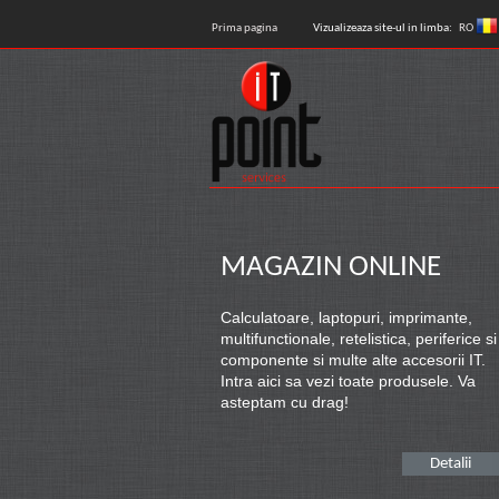
Prima pagina
Vizualizeaza site-ul in limba:
RO
MAGAZIN ONLINE
Calculatoare, laptopuri, imprimante,
multifunctionale, retelistica, periferice si
componente si multe alte accesorii IT.
Intra aici sa vezi toate produsele. Va
asteptam cu drag!
Detalii