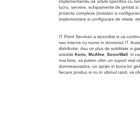
implementandu-se solutii specifice cu nevo
lucru, servere, echipamente de printat si
proiecte complexe (instalari si configurar
implementare si configurare de retele, et
IT Point Services a dezvoltat si va continu
sau interne cu nume in domeniul IT. Aceste
distributie, dau un plus de soliditate si gar
solutiile
Kerio
,
McAfee
,
SonicWall
in ca
mai bine, va putem oferi un suport real in
dumneavoastra, un sprijin in buna lor ges
fiecare produs si nu in ultimul rand, va of