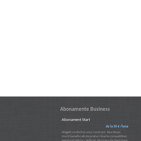
Abonamente Business
Abonament Start
de la 36 € /luna
Alegeti confortul unui contract: fara timpi
morti beneficiati de preturi foarte competitive;
personal tehnic calificat; fara taxa de deplasare