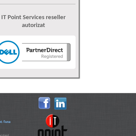
IT Point Services reseller
autorizat
 € /luna
xistent