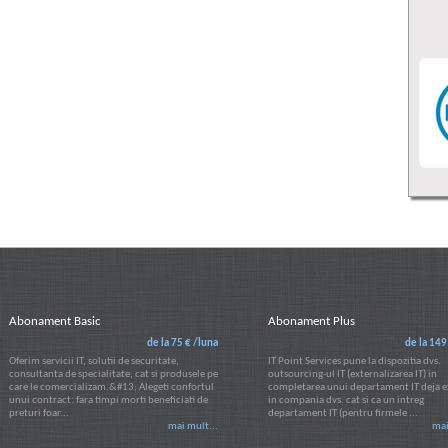
Abonament Basic
Abonament Plus
de la 75 € /luna
de la 149
Oferim servicii IT, solutii de securitate,
IT Point Services pune la dispozitia dvs.
consultanta de specialitate, cat si produsele pe
outsourcing-ul IT (externalizarea IT) in
care le comercializam.&#13; Alegeti confortul
completarea unui departament IT deja e
unui contract: fara timpi morti beneficiati de
in compania dvs. cat si ca un intreg
preturi foar...
departament IT (pentru firmele ...
mai mult...
mai