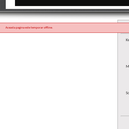
Aceasta pagina este temporar offline.
K
M
S