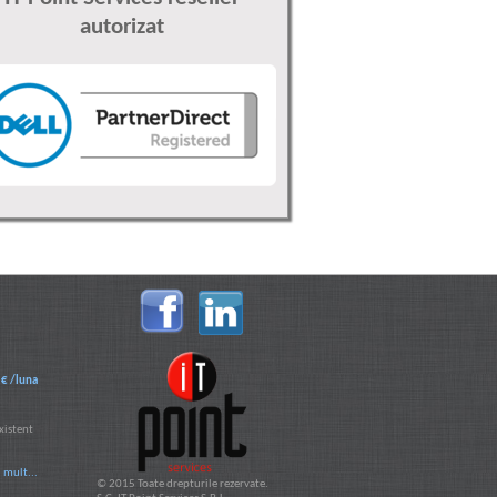
autorizat
 € /luna
xistent
 mult...
© 2015 Toate drepturile rezervate.