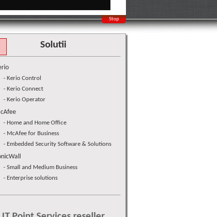
Stop
Solutii
erio
- Kerio Control
- Kerio Connect
- Kerio Operator
cAfee
- Home and Home Office
- McAfee for Business
- Embedded Security Software & Solutions
onicWall
- Small and Medium Business
- Enterprise solutions
IT Point Services reseller