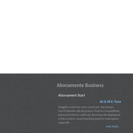
Abonamente Business
Abonament Start
de la 36 € /luna
Alegeti confortul unui contract: fara timpi
morti beneficiati de preturi foarte competitive;
personal tehnic calificat; fara taxa de deplasare
si fara costuri suplimentare pentru manopera
reparatii...
mai mult...