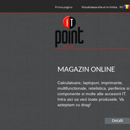
Prima pagina
Vizualizeaza site-ul in limba:
RO
MAGAZIN ONLINE
Calculatoare, laptopuri, imprimante,
multifunctionale, retelistica, periferice si
componente si multe alte accesorii IT.
Intra aici sa vezi toate produsele. Va
asteptam cu drag!
Detalii